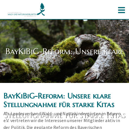
BayKiBiG-Reform: Unsere klare
BayKiBiG-Reform: Unsere klare
Stellungnahme für starke Kitas
Stellungnahme für starke Kitas
Als Landesverband Wald- und Naturkindergärten in Bayern
e.V. vertreten wir die Interessen unserer Mitglieder aktiv in
der Politik. Die geplante Reform des Bayerischen