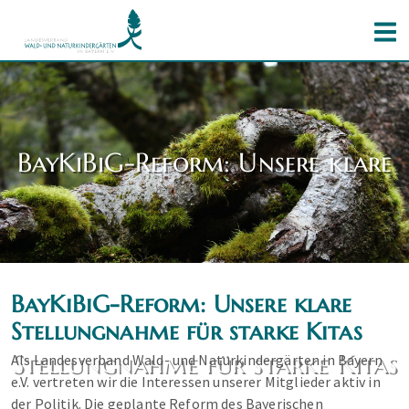
BayKiBiG-Reform: Unsere klare
BayKiBiG-Reform: Unsere klare
Stellungnahme für starke Kitas
Stellungnahme für starke Kitas
Als Landesverband Wald- und Naturkindergärten in Bayern
e.V. vertreten wir die Interessen unserer Mitglieder aktiv in
der Politik. Die geplante Reform des Bayerischen